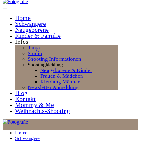
Home
Schwangere
Neugeborene
Kinder & Familie
Infos
Tanja
Studio
Shooting Informationen
Shootingkleidung
Neugeborene & Kinder
Frauen & Mädchen
Kleidung Männer
Newsletter Anmeldung
Blog
Kontakt
Mommy & Me
Weihnachts-Shooting
Home
Schwangere