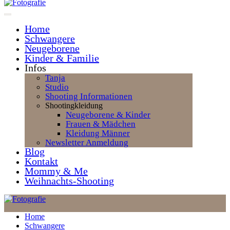
Home
Schwangere
Neugeborene
Kinder & Familie
Infos
Tanja
Studio
Shooting Informationen
Shootingkleidung
Neugeborene & Kinder
Frauen & Mädchen
Kleidung Männer
Newsletter Anmeldung
Blog
Kontakt
Mommy & Me
Weihnachts-Shooting
Home
Schwangere