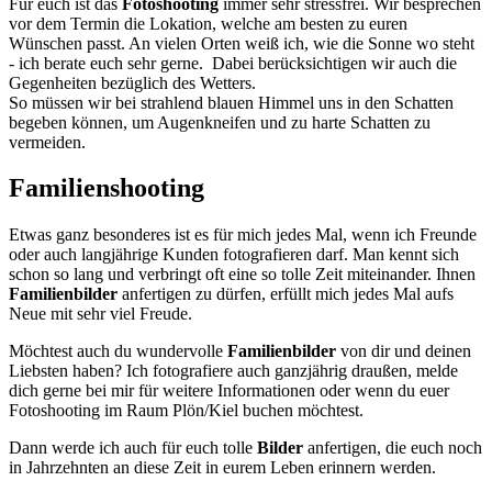
Für euch ist das
Fotoshooting
immer sehr stressfrei. Wir besprechen
vor dem Termin die Lokation, welche am besten zu euren
Wünschen passt. An vielen Orten weiß ich, wie die Sonne wo steht
- ich berate euch sehr gerne. Dabei berücksichtigen wir auch die
Gegenheiten bezüglich des Wetters.
So müssen wir bei strahlend blauen Himmel uns in den Schatten
begeben können, um Augenkneifen und zu harte Schatten zu
vermeiden.
Familienshooting
Etwas ganz besonderes ist es für mich jedes Mal, wenn ich Freunde
oder auch langjährige Kunden fotografieren darf. Man kennt sich
schon so lang und verbringt oft eine so tolle Zeit miteinander. Ihnen
Familienbilder
anfertigen zu dürfen, erfüllt mich jedes Mal aufs
Neue mit sehr viel Freude.
Möchtest auch du wundervolle
Familienbilder
von dir und deinen
Liebsten haben? Ich fotografiere auch ganzjährig draußen, melde
dich gerne bei mir für weitere Informationen oder wenn du euer
Fotoshooting im Raum Plön/Kiel buchen möchtest.
Dann werde ich auch für euch tolle
Bilder
anfertigen, die euch noch
in Jahrzehnten an diese Zeit in eurem Leben erinnern werden.